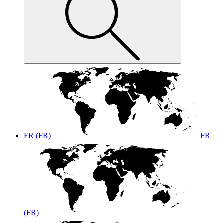
FR (FR)
FR
(FR)