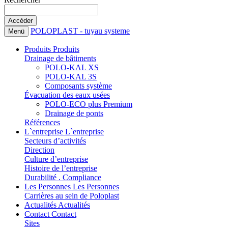
POLOPLAST - tuyau systeme
Menü
Produits
Produits
Drainage de bâtiments
POLO-KAL XS
POLO-KAL 3S
Composants système
Évacuation des eaux usées
POLO-ECO plus Premium
Drainage de ponts
Références
L`entreprise
L`entreprise
Secteurs d’activités
Direction
Culture d’entreprise
Histoire de l’entreprise
Durabilité . Compliance
Les Personnes
Les Personnes
Carrières au sein de Poloplast
Actualités
Actualités
Contact
Contact
Sites