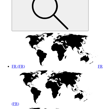
FR (FR)
FR
(FR)