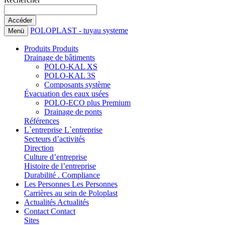
POLOPLAST - tuyau systeme
Menü
Produits
Produits
Drainage de bâtiments
POLO-KAL XS
POLO-KAL 3S
Composants système
Évacuation des eaux usées
POLO-ECO plus Premium
Drainage de ponts
Références
L`entreprise
L`entreprise
Secteurs d’activités
Direction
Culture d’entreprise
Histoire de l’entreprise
Durabilité . Compliance
Les Personnes
Les Personnes
Carrières au sein de Poloplast
Actualités
Actualités
Contact
Contact
Sites