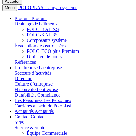
POLOPLAST - tuyau systeme
Menü
Produits
Produits
Drainage de bâtiments
POLO-KAL XS
POLO-KAL 3S
Composants système
Évacuation des eaux usées
POLO-ECO plus Premium
Drainage de ponts
Références
L`entreprise
L`entreprise
Secteurs d’activités
Direction
Culture d’entreprise
Histoire de l’entreprise
Durabilité . Compliance
Les Personnes
Les Personnes
Carrières au sein de Poloplast
Actualités
Actualités
Contact
Contact
Sites
Service & vente
Équipe Commerciale