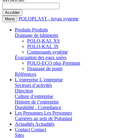
POLOPLAST - tuyau systeme
Menü
Produits
Produits
Drainage de bâtiments
POLO-KAL XS
POLO-KAL 3S
Composants système
Évacuation des eaux usées
POLO-ECO plus Premium
Drainage de ponts
Références
L`entreprise
L`entreprise
Secteurs d’activités
Direction
Culture d’entreprise
Histoire de l’entreprise
Durabilité . Compliance
Les Personnes
Les Personnes
Carrières au sein de Poloplast
Actualités
Actualités
Contact
Contact
Sites