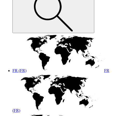
FR (FR)
FR
(FR)