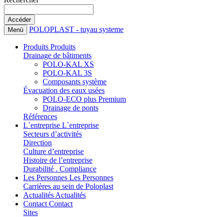
POLOPLAST - tuyau systeme
Menü
Produits
Produits
Drainage de bâtiments
POLO-KAL XS
POLO-KAL 3S
Composants système
Évacuation des eaux usées
POLO-ECO plus Premium
Drainage de ponts
Références
L`entreprise
L`entreprise
Secteurs d’activités
Direction
Culture d’entreprise
Histoire de l’entreprise
Durabilité . Compliance
Les Personnes
Les Personnes
Carrières au sein de Poloplast
Actualités
Actualités
Contact
Contact
Sites