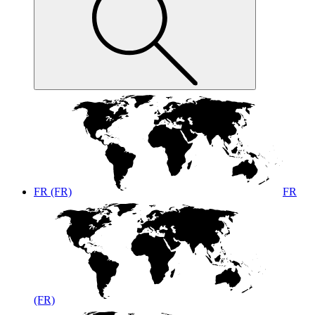
FR (FR)
FR
(FR)