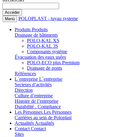
POLOPLAST - tuyau systeme
Menü
Produits
Produits
Drainage de bâtiments
POLO-KAL XS
POLO-KAL 3S
Composants système
Évacuation des eaux usées
POLO-ECO plus Premium
Drainage de ponts
Références
L`entreprise
L`entreprise
Secteurs d’activités
Direction
Culture d’entreprise
Histoire de l’entreprise
Durabilité . Compliance
Les Personnes
Les Personnes
Carrières au sein de Poloplast
Actualités
Actualités
Contact
Contact
Sites