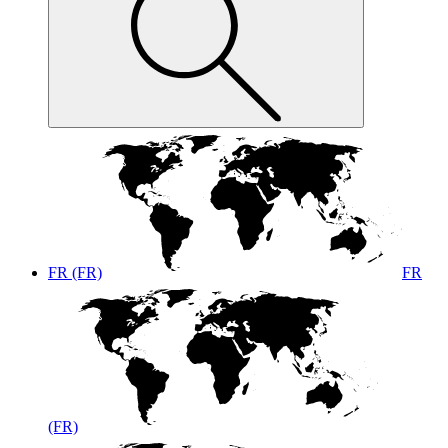
FR (FR)
FR
(FR)