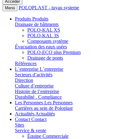
POLOPLAST - tuyau systeme
Menü
Produits
Produits
Drainage de bâtiments
POLO-KAL XS
POLO-KAL 3S
Composants système
Évacuation des eaux usées
POLO-ECO plus Premium
Drainage de ponts
Références
L`entreprise
L`entreprise
Secteurs d’activités
Direction
Culture d’entreprise
Histoire de l’entreprise
Durabilité . Compliance
Les Personnes
Les Personnes
Carrières au sein de Poloplast
Actualités
Actualités
Contact
Contact
Sites
Service & vente
Équipe Commerciale