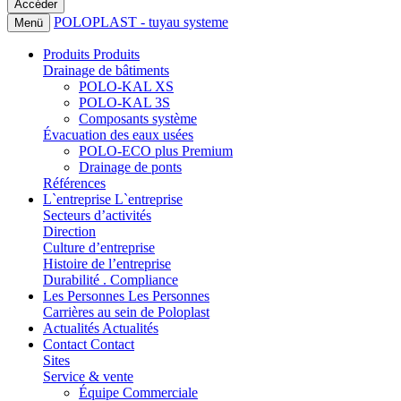
POLOPLAST - tuyau systeme
Menü
Produits
Produits
Drainage de bâtiments
POLO-KAL XS
POLO-KAL 3S
Composants système
Évacuation des eaux usées
POLO-ECO plus Premium
Drainage de ponts
Références
L`entreprise
L`entreprise
Secteurs d’activités
Direction
Culture d’entreprise
Histoire de l’entreprise
Durabilité . Compliance
Les Personnes
Les Personnes
Carrières au sein de Poloplast
Actualités
Actualités
Contact
Contact
Sites
Service & vente
Équipe Commerciale