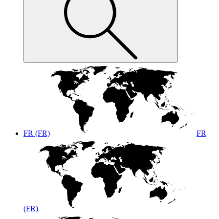
FR (FR)
FR
(FR)