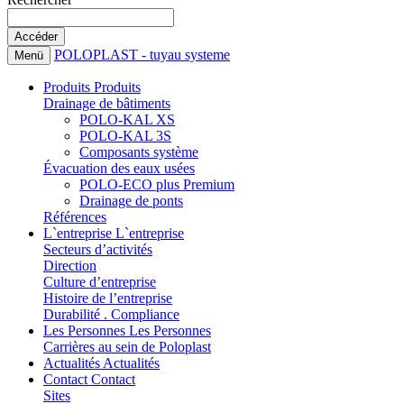
POLOPLAST - tuyau systeme
Menü
Produits
Produits
Drainage de bâtiments
POLO-KAL XS
POLO-KAL 3S
Composants système
Évacuation des eaux usées
POLO-ECO plus Premium
Drainage de ponts
Références
L`entreprise
L`entreprise
Secteurs d’activités
Direction
Culture d’entreprise
Histoire de l’entreprise
Durabilité . Compliance
Les Personnes
Les Personnes
Carrières au sein de Poloplast
Actualités
Actualités
Contact
Contact
Sites