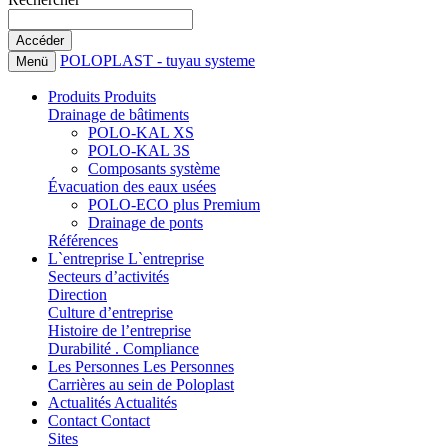
POLOPLAST - tuyau systeme
Menü
Produits
Produits
Drainage de bâtiments
POLO-KAL XS
POLO-KAL 3S
Composants système
Évacuation des eaux usées
POLO-ECO plus Premium
Drainage de ponts
Références
L`entreprise
L`entreprise
Secteurs d’activités
Direction
Culture d’entreprise
Histoire de l’entreprise
Durabilité . Compliance
Les Personnes
Les Personnes
Carrières au sein de Poloplast
Actualités
Actualités
Contact
Contact
Sites