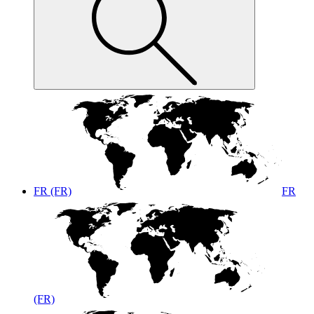
FR (FR)
FR
(FR)