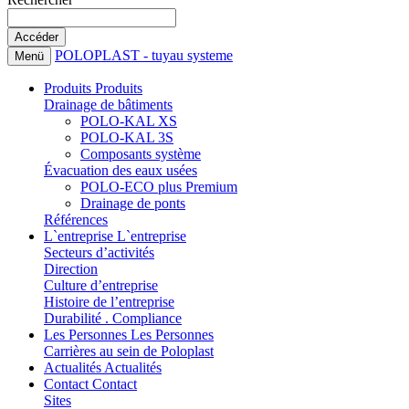
POLOPLAST - tuyau systeme
Menü
Produits
Produits
Drainage de bâtiments
POLO-KAL XS
POLO-KAL 3S
Composants système
Évacuation des eaux usées
POLO-ECO plus Premium
Drainage de ponts
Références
L`entreprise
L`entreprise
Secteurs d’activités
Direction
Culture d’entreprise
Histoire de l’entreprise
Durabilité . Compliance
Les Personnes
Les Personnes
Carrières au sein de Poloplast
Actualités
Actualités
Contact
Contact
Sites