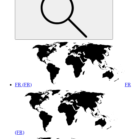
FR (FR)
FR
(FR)