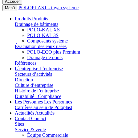
POLOPLAST - tuyau systeme
Menü
Produits
Produits
Drainage de bâtiments
POLO-KAL XS
POLO-KAL 3S
Composants système
Évacuation des eaux usées
POLO-ECO plus Premium
Drainage de ponts
Références
L`entreprise
L`entreprise
Secteurs d’activités
Direction
Culture d’entreprise
Histoire de l’entreprise
Durabilité . Compliance
Les Personnes
Les Personnes
Carrières au sein de Poloplast
Actualités
Actualités
Contact
Contact
Sites
Service & vente
Équipe Commerciale