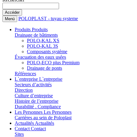
POLOPLAST - tuyau systeme
Menü
Produits
Produits
Drainage de bâtiments
POLO-KAL XS
POLO-KAL 3S
Composants système
Évacuation des eaux usées
POLO-ECO plus Premium
Drainage de ponts
Références
L`entreprise
L`entreprise
Secteurs d’activités
Direction
Culture d’entreprise
Histoire de l’entreprise
Durabilité . Compliance
Les Personnes
Les Personnes
Carrières au sein de Poloplast
Actualités
Actualités
Contact
Contact
Sites