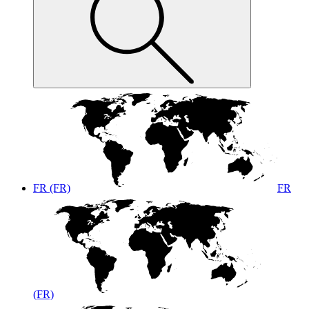
FR (FR)
FR
(FR)