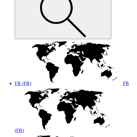
FR (FR)
FR
(FR)