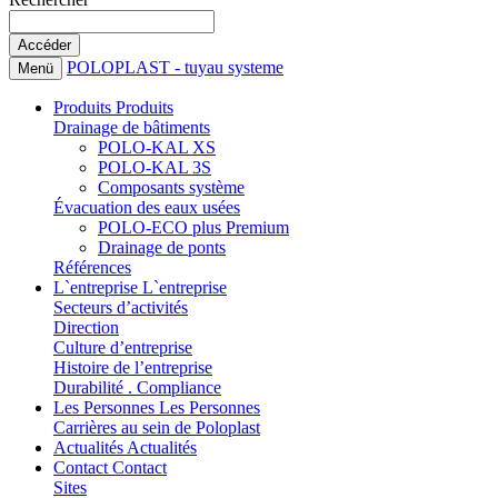
POLOPLAST - tuyau systeme
Menü
Produits
Produits
Drainage de bâtiments
POLO-KAL XS
POLO-KAL 3S
Composants système
Évacuation des eaux usées
POLO-ECO plus Premium
Drainage de ponts
Références
L`entreprise
L`entreprise
Secteurs d’activités
Direction
Culture d’entreprise
Histoire de l’entreprise
Durabilité . Compliance
Les Personnes
Les Personnes
Carrières au sein de Poloplast
Actualités
Actualités
Contact
Contact
Sites