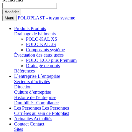
POLOPLAST - tuyau systeme
Menü
Produits
Produits
Drainage de bâtiments
POLO-KAL XS
POLO-KAL 3S
Composants système
Évacuation des eaux usées
POLO-ECO plus Premium
Drainage de ponts
Références
L`entreprise
L`entreprise
Secteurs d’activités
Direction
Culture d’entreprise
Histoire de l’entreprise
Durabilité . Compliance
Les Personnes
Les Personnes
Carrières au sein de Poloplast
Actualités
Actualités
Contact
Contact
Sites