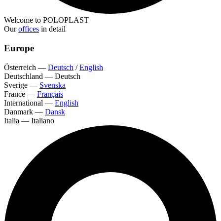
Welcome to POLOPLAST
Our
offices
in detail
Europe
Österreich
—
Deutsch
/
English
Deutschland
—
Deutsch
Sverige
—
Svenska
France
—
Français
International
—
English
Danmark
—
Dansk
Italia
—
Italiano