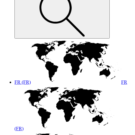
FR (FR)
FR
(FR)