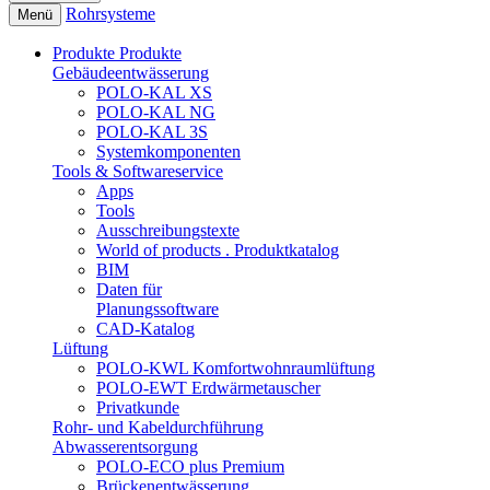
Rohrsysteme
Menü
Produkte
Produkte
Gebäudeentwässerung
POLO-KAL XS
POLO-KAL NG
POLO-KAL 3S
Systemkomponenten
Tools & Softwareservice
Apps
Tools
Ausschreibungstexte
World of products . Produktkatalog
BIM
Daten für
Planungssoftware
CAD-Katalog
Lüftung
POLO-KWL Komfortwohnraumlüftung
POLO-EWT Erdwärmetauscher
Privatkunde
Rohr- und Kabeldurchführung
Abwasserentsorgung
POLO-ECO plus Premium
Brückenentwässerung