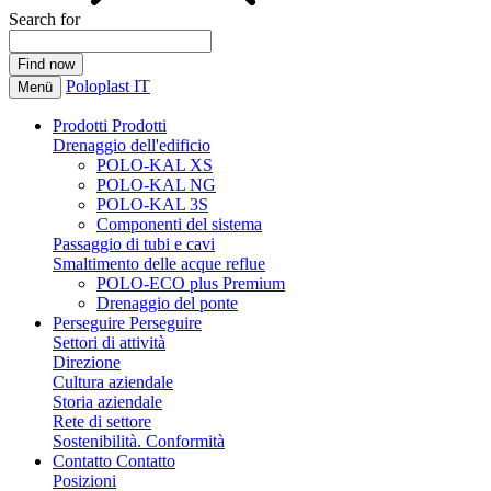
Search for
Poloplast IT
Menü
Prodotti
Prodotti
Drenaggio dell'edificio
POLO-KAL XS
POLO-KAL NG
POLO-KAL 3S
Componenti del sistema
Passaggio di tubi e cavi
Smaltimento delle acque reflue
POLO-ECO plus Premium
Drenaggio del ponte
Perseguire
Perseguire
Settori di attività
Direzione
Cultura aziendale
Storia aziendale
Rete di settore
Sostenibilità. Conformità
Contatto
Contatto
Posizioni