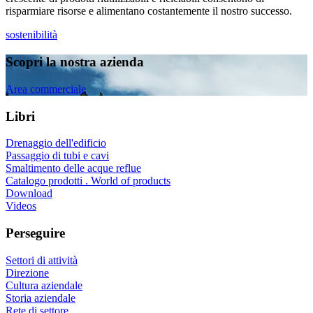
risparmiare risorse e alimentano costantemente il nostro successo.
sostenibilità
Scopri la nostra azienda
Area commerciale
Libri
Drenaggio dell'edificio
Passaggio di tubi e cavi
Smaltimento delle acque reflue
Catalogo prodotti . World of products
Download
Videos
Perseguire
Settori di attività
Direzione
Cultura aziendale
Storia aziendale
Rete di settore