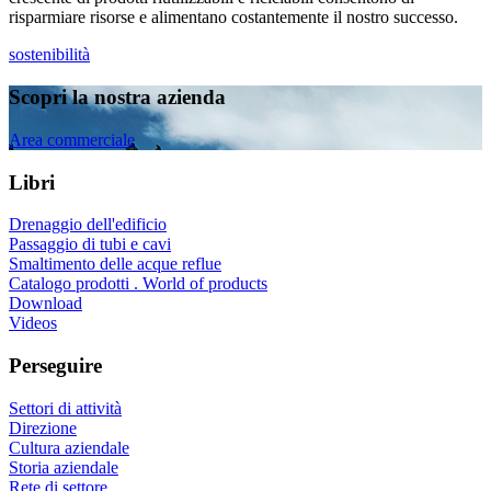
risparmiare risorse e alimentano costantemente il nostro successo.
sostenibilità
Scopri la nostra azienda
Area commerciale
Libri
Drenaggio dell'edificio
Passaggio di tubi e cavi
Smaltimento delle acque reflue
Catalogo prodotti . World of products
Download
Videos
Perseguire
Settori di attività
Direzione
Cultura aziendale
Storia aziendale
Rete di settore