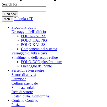
Search for
Poloplast IT
Menü
Prodotti
Prodotti
Drenaggio dell'edificio
POLO-KAL XS
POLO-KAL NG
POLO-KAL 3S
Componenti del sistema
Passaggio di tubi e cavi
Smaltimento delle acque reflue
POLO-ECO plus Premium
Drenaggio del ponte
Perseguire
Perseguire
Settori di attività
Direzione
Cultura aziendale
Storia aziendale
Rete di settore
Sostenibilità. Conformità
Contatto
Contatto
Posizioni