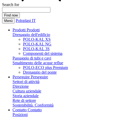
Search for
Poloplast IT
Menü
Prodotti
Prodotti
Drenaggio dell'edificio
POLO-KAL XS
POLO-KAL NG
POLO-KAL 3S
Componenti del sistema
Passaggio di tubi e cavi
Smaltimento delle acque reflue
POLO-ECO plus Premium
Drenaggio del ponte
Perseguire
Perseguire
Settori di attività
Direzione
Cultura aziendale
Storia aziendale
Rete di settore
Sostenibilità. Conformità
Contatto
Contatto
Posizioni