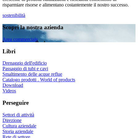
risparmiare risorse e alimentano costantemente il nostro successo.
sostenibilità
Scopri la nostra azienda
Area commerciale
Libri
Drenaggio dell'edificio
Passaggio di tubi e cavi
Smaltimento delle acque reflue
Catalogo prodotti . World of products
Download
Videos
Perseguire
Settori di attività
Direzione
Cultura aziendale
Storia aziendale
Rete di settore