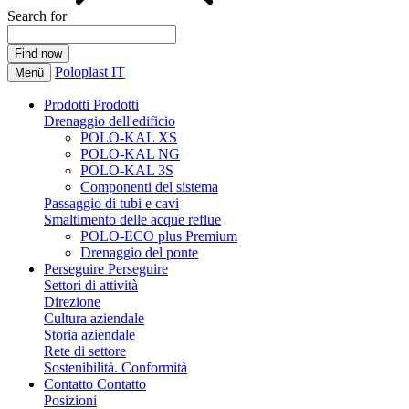
Search for
Poloplast IT
Menü
Prodotti
Prodotti
Drenaggio dell'edificio
POLO-KAL XS
POLO-KAL NG
POLO-KAL 3S
Componenti del sistema
Passaggio di tubi e cavi
Smaltimento delle acque reflue
POLO-ECO plus Premium
Drenaggio del ponte
Perseguire
Perseguire
Settori di attività
Direzione
Cultura aziendale
Storia aziendale
Rete di settore
Sostenibilità. Conformità
Contatto
Contatto
Posizioni