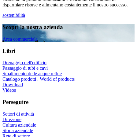
risparmiare risorse e alimentano costantemente il nostro successo.
sostenibilità
Scopri la nostra azienda
Area commerciale
Libri
Drenaggio dell'edificio
Passaggio di tubi e cavi
Smaltimento delle acque reflue
Catalogo prodotti . World of products
Download
Videos
Perseguire
Settori di attività
Direzione
Cultura aziendale
Storia aziendale
Rete di settore