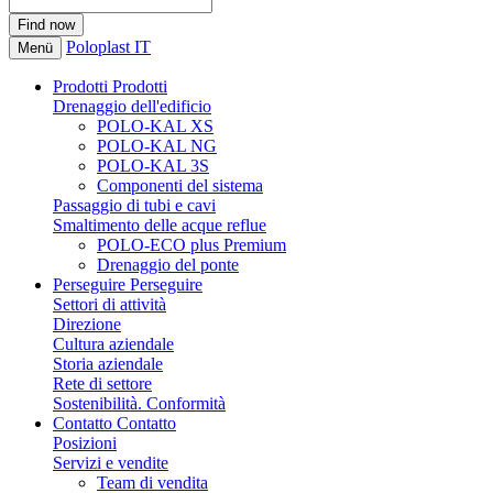
Poloplast IT
Menü
Prodotti
Prodotti
Drenaggio dell'edificio
POLO-KAL XS
POLO-KAL NG
POLO-KAL 3S
Componenti del sistema
Passaggio di tubi e cavi
Smaltimento delle acque reflue
POLO-ECO plus Premium
Drenaggio del ponte
Perseguire
Perseguire
Settori di attività
Direzione
Cultura aziendale
Storia aziendale
Rete di settore
Sostenibilità. Conformità
Contatto
Contatto
Posizioni
Servizi e vendite
Team di vendita