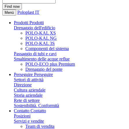
Poloplast IT
Menü
Prodotti
Prodotti
Drenaggio dell'edificio
POLO-KAL XS
POLO-KAL NG
POLO-KAL 3S
Componenti del sistema
Passaggio di tubi e cavi
Smaltimento delle acque reflue
POLO-ECO plus Premium
Drenaggio del ponte
Perseguire
Perseguire
Settori di attività
Direzione
Cultura aziendale
Storia aziendale
Rete di settore
Sostenibilità. Conformità
Contatto
Contatto
Posizioni
Servizi e vendite
Team di vendita