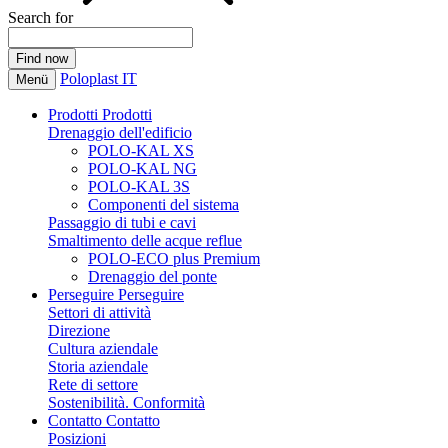
Search for
Poloplast IT
Menü
Prodotti
Prodotti
Drenaggio dell'edificio
POLO-KAL XS
POLO-KAL NG
POLO-KAL 3S
Componenti del sistema
Passaggio di tubi e cavi
Smaltimento delle acque reflue
POLO-ECO plus Premium
Drenaggio del ponte
Perseguire
Perseguire
Settori di attività
Direzione
Cultura aziendale
Storia aziendale
Rete di settore
Sostenibilità. Conformità
Contatto
Contatto
Posizioni