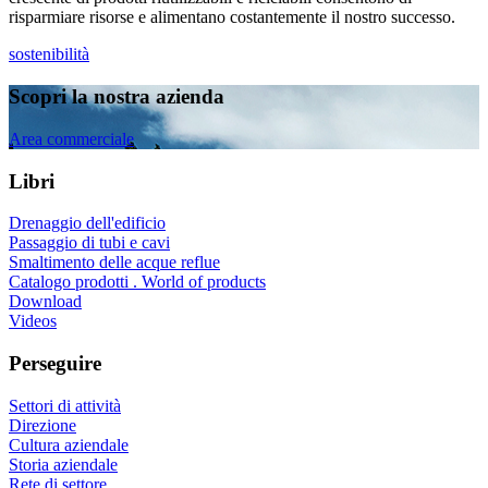
risparmiare risorse e alimentano costantemente il nostro successo.
sostenibilità
Scopri la nostra azienda
Area commerciale
Libri
Drenaggio dell'edificio
Passaggio di tubi e cavi
Smaltimento delle acque reflue
Catalogo prodotti . World of products
Download
Videos
Perseguire
Settori di attività
Direzione
Cultura aziendale
Storia aziendale
Rete di settore