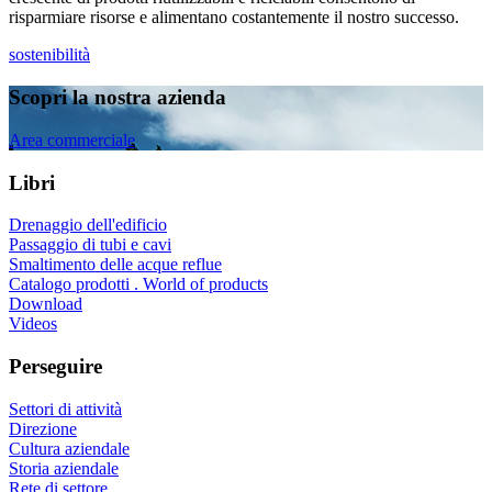
risparmiare risorse e alimentano costantemente il nostro successo.
sostenibilità
Scopri la nostra azienda
Area commerciale
Libri
Drenaggio dell'edificio
Passaggio di tubi e cavi
Smaltimento delle acque reflue
Catalogo prodotti . World of products
Download
Videos
Perseguire
Settori di attività
Direzione
Cultura aziendale
Storia aziendale
Rete di settore