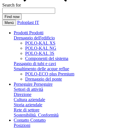
Search for
Poloplast IT
Menü
Prodotti
Prodotti
Drenaggio dell'edificio
POLO-KAL XS
POLO-KAL NG
POLO-KAL 3S
Componenti del sistema
Passaggio di tubi e cavi
Smaltimento delle acque reflue
POLO-ECO plus Premium
Drenaggio del ponte
Perseguire
Perseguire
Settori di attività
Direzione
Cultura aziendale
Storia aziendale
Rete di settore
Sostenibilità. Conformità
Contatto
Contatto
Posizioni