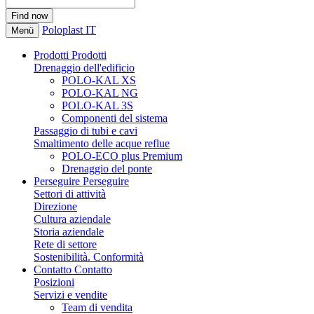
Poloplast IT
Menü
Prodotti
Prodotti
Drenaggio dell'edificio
POLO-KAL XS
POLO-KAL NG
POLO-KAL 3S
Componenti del sistema
Passaggio di tubi e cavi
Smaltimento delle acque reflue
POLO-ECO plus Premium
Drenaggio del ponte
Perseguire
Perseguire
Settori di attività
Direzione
Cultura aziendale
Storia aziendale
Rete di settore
Sostenibilità. Conformità
Contatto
Contatto
Posizioni
Servizi e vendite
Team di vendita