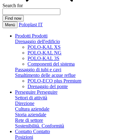
Search for
Poloplast IT
Menü
Prodotti
Prodotti
Drenaggio dell'edificio
POLO-KAL XS
POLO-KAL NG
POLO-KAL 3S
Componenti del sistema
Passaggio di tubi e cavi
Smaltimento delle acque reflue
POLO-ECO plus Premium
Drenaggio del ponte
Perseguire
Perseguire
Settori di attività
Direzione
Cultura aziendale
Storia aziendale
Rete di settore
Sostenibilità. Conformità
Contatto
Contatto
Posizioni