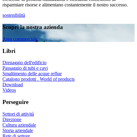
risparmiare risorse e alimentano costantemente il nostro successo.
sostenibilità
Scopri la nostra azienda
Area commerciale
Libri
Drenaggio dell'edificio
Passaggio di tubi e cavi
Smaltimento delle acque reflue
Catalogo prodotti . World of products
Download
Videos
Perseguire
Settori di attività
Direzione
Cultura aziendale
Storia aziendale
Rete di settore