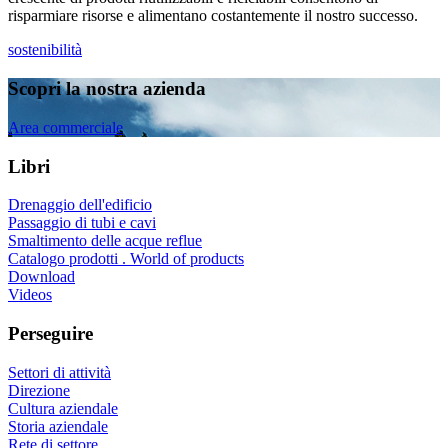
risparmiare risorse e alimentano costantemente il nostro successo.
sostenibilità
Scopri la nostra azienda
Area commerciale
Libri
Drenaggio dell'edificio
Passaggio di tubi e cavi
Smaltimento delle acque reflue
Catalogo prodotti . World of products
Download
Videos
Perseguire
Settori di attività
Direzione
Cultura aziendale
Storia aziendale
Rete di settore