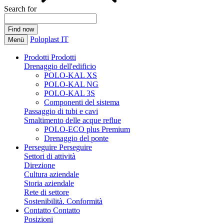
Search for
Poloplast IT
Menü
Prodotti
Prodotti
Drenaggio dell'edificio
POLO-KAL XS
POLO-KAL NG
POLO-KAL 3S
Componenti del sistema
Passaggio di tubi e cavi
Smaltimento delle acque reflue
POLO-ECO plus Premium
Drenaggio del ponte
Perseguire
Perseguire
Settori di attività
Direzione
Cultura aziendale
Storia aziendale
Rete di settore
Sostenibilità. Conformità
Contatto
Contatto
Posizioni