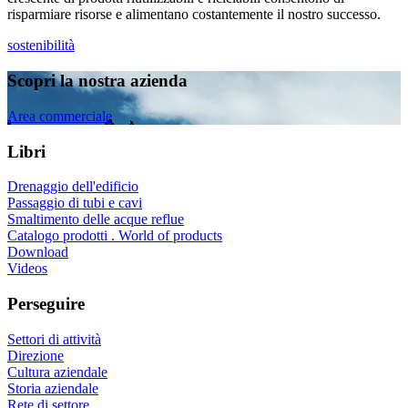
risparmiare risorse e alimentano costantemente il nostro successo.
sostenibilità
Scopri la nostra azienda
Area commerciale
Libri
Drenaggio dell'edificio
Passaggio di tubi e cavi
Smaltimento delle acque reflue
Catalogo prodotti . World of products
Download
Videos
Perseguire
Settori di attività
Direzione
Cultura aziendale
Storia aziendale
Rete di settore