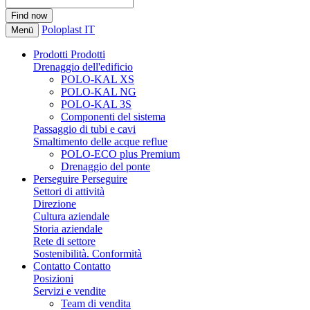
Poloplast IT
Menü
Prodotti
Prodotti
Drenaggio dell'edificio
POLO-KAL XS
POLO-KAL NG
POLO-KAL 3S
Componenti del sistema
Passaggio di tubi e cavi
Smaltimento delle acque reflue
POLO-ECO plus Premium
Drenaggio del ponte
Perseguire
Perseguire
Settori di attività
Direzione
Cultura aziendale
Storia aziendale
Rete di settore
Sostenibilità. Conformità
Contatto
Contatto
Posizioni
Servizi e vendite
Team di vendita