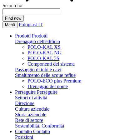
Search for
Poloplast IT
Menü
Prodotti
Prodotti
Drenaggio dell'edificio
POLO-KAL XS
POLO-KAL NG
POLO-KAL 3S
Componenti del sistema
Passaggio di tubi e cavi
Smaltimento delle acque reflue
POLO-ECO plus Premium
Drenaggio del ponte
Perseguire
Perseguire
Settori di attività
Direzione
Cultura aziendale
Storia aziendale
Rete di settore
Sostenibilità. Conformità
Contatto
Contatto
Posizioni