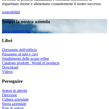
risparmiare risorse e alimentano costantemente il nostro successo.
sostenibilità
Scopri la nostra azienda
Area commerciale
Libri
Drenaggio dell'edificio
Passaggio di tubi e cavi
Smaltimento delle acque reflue
Catalogo prodotti . World of products
Download
Videos
Perseguire
Settori di attività
Direzione
Cultura aziendale
Storia aziendale
Rete di settore