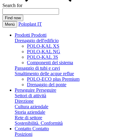
Search for
Poloplast IT
Menü
Prodotti
Prodotti
Drenaggio dell'edificio
POLO-KAL XS
POLO-KAL NG
POLO-KAL 3S
Componenti del sistema
Passaggio di tubi e cavi
Smaltimento delle acque reflue
POLO-ECO plus Premium
Drenaggio del ponte
Perseguire
Perseguire
Settori di attività
Direzione
Cultura aziendale
Storia aziendale
Rete di settore
Sostenibilità. Conformità
Contatto
Contatto
Posizioni