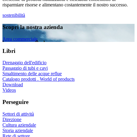
risparmiare risorse e alimentano costantemente il nostro successo.
sostenibilità
Scopri la nostra azienda
Area commerciale
Libri
Drenaggio dell'edificio
Passaggio di tubi e cavi
Smaltimento delle acque reflue
Catalogo prodotti . World of products
Download
Videos
Perseguire
Settori di attività
Direzione
Cultura aziendale
Storia aziendale
Rete di settore