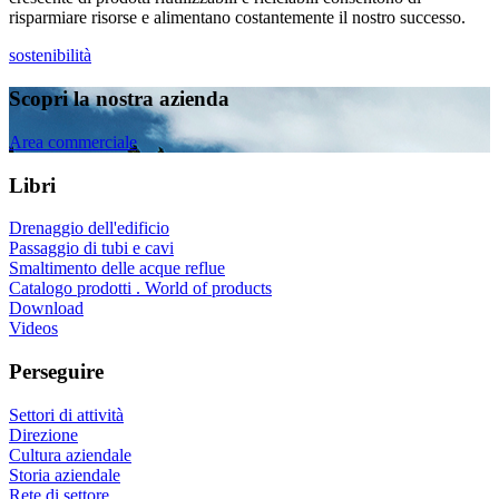
risparmiare risorse e alimentano costantemente il nostro successo.
sostenibilità
Scopri la nostra azienda
Area commerciale
Libri
Drenaggio dell'edificio
Passaggio di tubi e cavi
Smaltimento delle acque reflue
Catalogo prodotti . World of products
Download
Videos
Perseguire
Settori di attività
Direzione
Cultura aziendale
Storia aziendale
Rete di settore