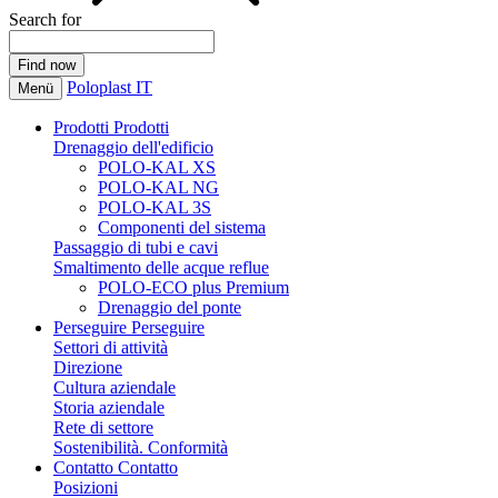
Search for
Poloplast IT
Menü
Prodotti
Prodotti
Drenaggio dell'edificio
POLO-KAL XS
POLO-KAL NG
POLO-KAL 3S
Componenti del sistema
Passaggio di tubi e cavi
Smaltimento delle acque reflue
POLO-ECO plus Premium
Drenaggio del ponte
Perseguire
Perseguire
Settori di attività
Direzione
Cultura aziendale
Storia aziendale
Rete di settore
Sostenibilità. Conformità
Contatto
Contatto
Posizioni