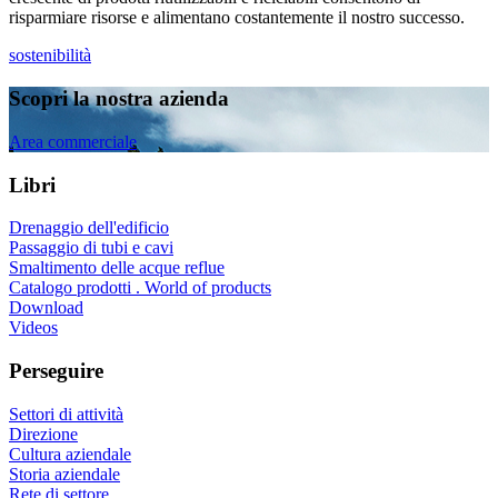
risparmiare risorse e alimentano costantemente il nostro successo.
sostenibilità
Scopri la nostra azienda
Area commerciale
Libri
Drenaggio dell'edificio
Passaggio di tubi e cavi
Smaltimento delle acque reflue
Catalogo prodotti . World of products
Download
Videos
Perseguire
Settori di attività
Direzione
Cultura aziendale
Storia aziendale
Rete di settore