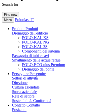
Search for
Poloplast IT
Menü
Prodotti
Prodotti
Drenaggio dell'edificio
POLO-KAL XS
POLO-KAL NG
POLO-KAL 3S
Componenti del sistema
Passaggio di tubi e cavi
Smaltimento delle acque reflue
POLO-ECO plus Premium
Drenaggio del ponte
Perseguire
Perseguire
Settori di attività
Direzione
Cultura aziendale
Storia aziendale
Rete di settore
Sostenibilità. Conformità
Contatto
Contatto
Posizioni