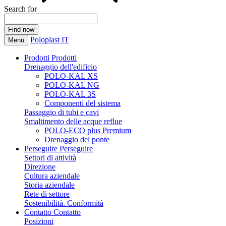
Search for
Poloplast IT
Menü
Prodotti
Prodotti
Drenaggio dell'edificio
POLO-KAL XS
POLO-KAL NG
POLO-KAL 3S
Componenti del sistema
Passaggio di tubi e cavi
Smaltimento delle acque reflue
POLO-ECO plus Premium
Drenaggio del ponte
Perseguire
Perseguire
Settori di attività
Direzione
Cultura aziendale
Storia aziendale
Rete di settore
Sostenibilità. Conformità
Contatto
Contatto
Posizioni