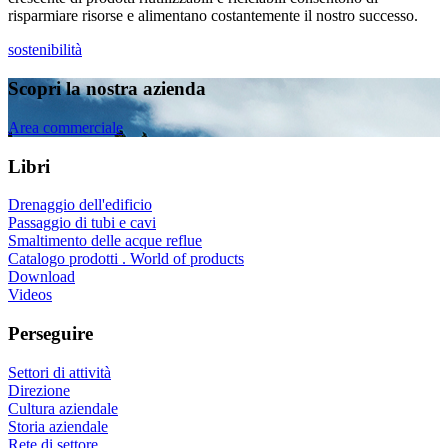
risparmiare risorse e alimentano costantemente il nostro successo.
sostenibilità
Scopri la nostra azienda
Area commerciale
Libri
Drenaggio dell'edificio
Passaggio di tubi e cavi
Smaltimento delle acque reflue
Catalogo prodotti . World of products
Download
Videos
Perseguire
Settori di attività
Direzione
Cultura aziendale
Storia aziendale
Rete di settore