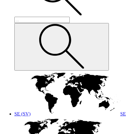
SE (SV)
SE