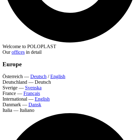
Welcome to POLOPLAST
Our
offices
in detail
Europe
Österreich
—
Deutsch
/
English
Deutschland
—
Deutsch
Sverige
—
Svenska
France
—
Français
International
—
English
Danmark
—
Dansk
Italia
—
Italiano