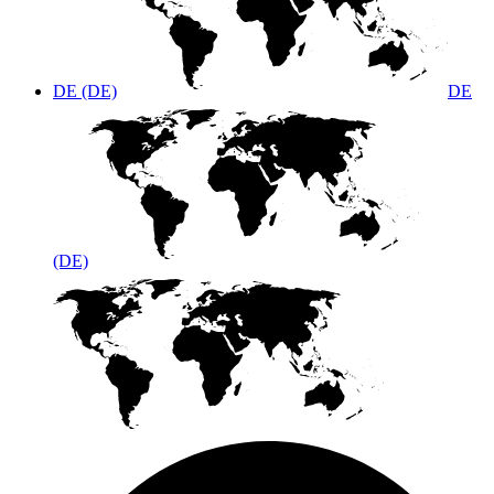
DE (DE)
DE
(DE)