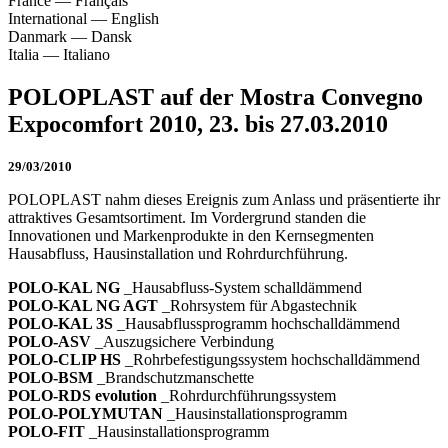
France
—
Français
International
—
English
Danmark
—
Dansk
Italia
—
Italiano
POLOPLAST auf der Mostra Convegno
Expocomfort 2010, 23. bis 27.03.2010
29/03/2010
POLOPLAST nahm dieses Ereignis zum Anlass und präsentierte ihr
attraktives Gesamtsortiment. Im Vordergrund standen die
Innovationen und Markenprodukte in den Kernsegmenten
Hausabfluss, Hausinstallation und Rohrdurchführung.
POLO-KAL NG
_Hausabfluss-System schalldämmend
POLO-KAL NG AGT
_Rohrsystem für Abgastechnik
POLO-KAL 3S
_Hausabflussprogramm hochschalldämmend
POLO-ASV
_Auszugsichere Verbindung
POLO-CLIP HS
_Rohrbefestigungssystem hochschalldämmend
POLO-BSM
_Brandschutzmanschette
POLO-RDS evolution
_Rohrdurchführungssystem
POLO-POLYMUTAN
_Hausinstallationsprogramm
POLO-FIT
_Hausinstallationsprogramm