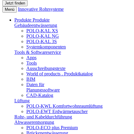
Innovative Rohrsysteme
Menü
Produkte
Produkte
Gebäudeentwässerung
POLO-KAL XS
POLO-KAL NG
POLO-KAL 3S
Systemkomponenten
Tools & Softwareservice
Apps
Tools
Ausschreibungstexte
World of products . Produktkatalog
BIM
Daten für
Planungssoftware
CAD-Katalog
Lüftung
POLO-KWL Komfortwohnraumlüftung
POLO-EWT Erdwärmetauscher
Rohr- und Kabeldurchführung
Abwasserentsorgung
POLO-ECO plus Premium
Brückenentwässerung