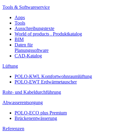
Tools & Softwareservice
Apps
Tools
Ausschreibungstexte
World of products . Produktkatalog
BIM
Daten für
Planungssoftware
CAD-Katalog
Lüftung
POLO-KWL Komfortwohnraumlüftung
POLO-EWT Erdwärmetauscher
Rohr- und Kabeldurchführung
Abwasserentsorgung
POLO-ECO plus Premium
Brückenentwässerung
Referenzen