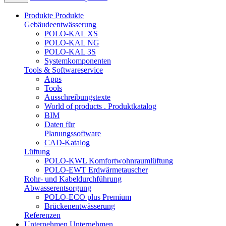
Produkte
Produkte
Gebäudeentwässerung
POLO-KAL XS
POLO-KAL NG
POLO-KAL 3S
Systemkomponenten
Tools & Softwareservice
Apps
Tools
Ausschreibungstexte
World of products . Produktkatalog
BIM
Daten für
Planungssoftware
CAD-Katalog
Lüftung
POLO-KWL Komfortwohnraumlüftung
POLO-EWT Erdwärmetauscher
Rohr- und Kabeldurchführung
Abwasserentsorgung
POLO-ECO plus Premium
Brückenentwässerung
Referenzen
Unternehmen
Unternehmen