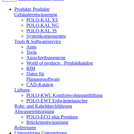
Produkte
Produkte
Gebäudeentwässerung
POLO-KAL XS
POLO-KAL NG
POLO-KAL 3S
Systemkomponenten
Tools & Softwareservice
Apps
Tools
Ausschreibungstexte
World of products . Produktkatalog
BIM
Daten für
Planungssoftware
CAD-Katalog
Lüftung
POLO-KWL Komfortwohnraumlüftung
POLO-EWT Erdwärmetauscher
Rohr- und Kabeldurchführung
Abwasserentsorgung
POLO-ECO plus Premium
Brückenentwässerung
Referenzen
Unternehmen
Unternehmen