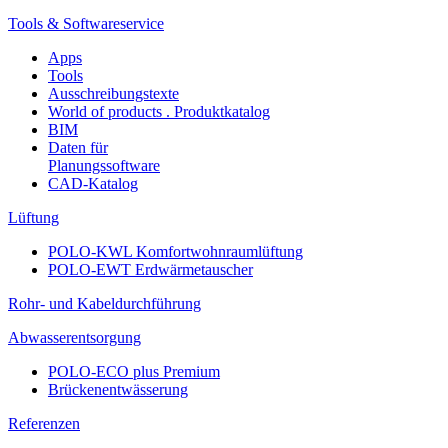
Tools & Softwareservice
Apps
Tools
Ausschreibungstexte
World of products . Produktkatalog
BIM
Daten für
Planungssoftware
CAD-Katalog
Lüftung
POLO-KWL Komfortwohnraumlüftung
POLO-EWT Erdwärmetauscher
Rohr- und Kabeldurchführung
Abwasserentsorgung
POLO-ECO plus Premium
Brückenentwässerung
Referenzen