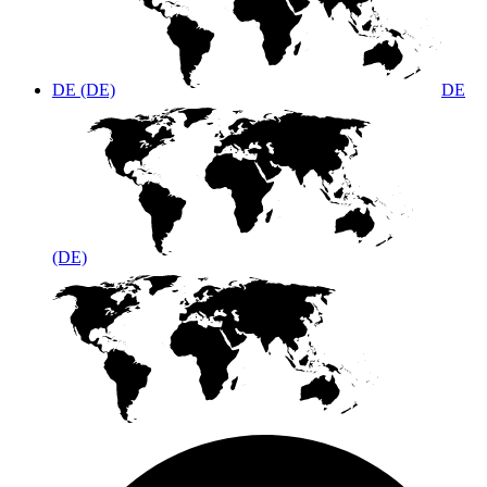
DE (DE)
DE
(DE)