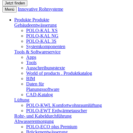
Innovative Rohrsysteme
Menü
Produkte
Produkte
Gebäudeentwässerung
POLO-KAL XS
POLO-KAL NG
POLO-KAL 3S
Systemkomponenten
Tools & Softwareservice
Apps
Tools
Ausschreibungstexte
World of products . Produktkatalog
BIM
Daten für
Planungssoftware
CAD-Katalog
Lüftung
POLO-KWL Komfortwohnraumlüftung
POLO-EWT Erdwärmetauscher
Rohr- und Kabeldurchführung
Abwasserentsorgung
POLO-ECO plus Premium
Brückenentwässerung