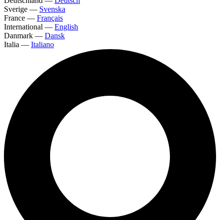
Deutschland
—
Deutsch
Sverige
—
Svenska
France
—
Français
International
—
English
Danmark
—
Dansk
Italia
—
Italiano