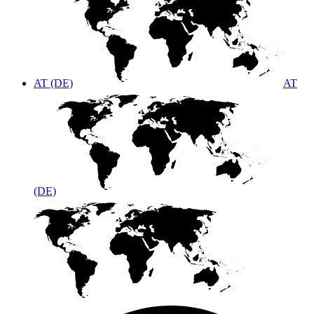
AT (DE)
AT
(DE)