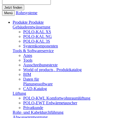
Rohrsysteme
Menü
Produkte
Produkte
Gebäudeentwässerung
POLO-KAL XS
POLO-KAL NG
POLO-KAL 3S
Systemkomponenten
Tools & Softwareservice
Apps
Tools
Ausschreibungstexte
World of products . Produktkatalog
BIM
Daten für
Planungssoftware
CAD-Katalog
Lüftung
POLO-KWL Komfortwohnraumlüftung
POLO-EWT Erdwärmetauscher
Privatkunde
Rohr- und Kabeldurchführung
Abwasserentsorgung