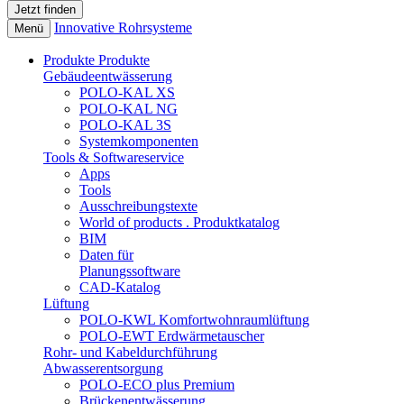
Innovative Rohrsysteme
Menü
Produkte
Produkte
Gebäudeentwässerung
POLO-KAL XS
POLO-KAL NG
POLO-KAL 3S
Systemkomponenten
Tools & Softwareservice
Apps
Tools
Ausschreibungstexte
World of products . Produktkatalog
BIM
Daten für
Planungssoftware
CAD-Katalog
Lüftung
POLO-KWL Komfortwohnraumlüftung
POLO-EWT Erdwärmetauscher
Rohr- und Kabeldurchführung
Abwasserentsorgung
POLO-ECO plus Premium
Brückenentwässerung