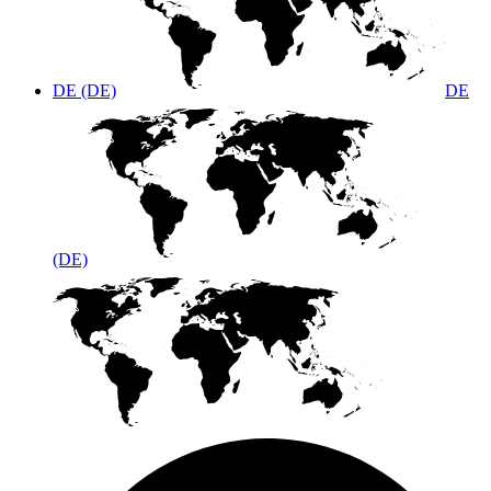
DE (DE)
DE
(DE)