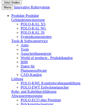
Innovative Rohrsysteme
Menü
Produkte
Produkte
Gebäudeentwässerung
POLO-KAL XS
POLO-KAL NG
POLO-KAL 3S
Systemkomponenten
Tools & Softwareservice
Apps
Tools
Ausschreibungstexte
World of products . Produktkatalog
BIM
Daten für
Planungssoftware
CAD-Katalog
Lüftung
POLO-KWL Komfortwohnraumlüftung
POLO-EWT Erdwärmetauscher
Rohr- und Kabeldurchführung
Abwasserentsorgung
POLO-ECO plus Premium
Brückenentwässerung