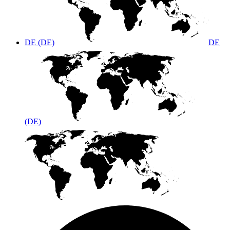
DE (DE)
DE
(DE)