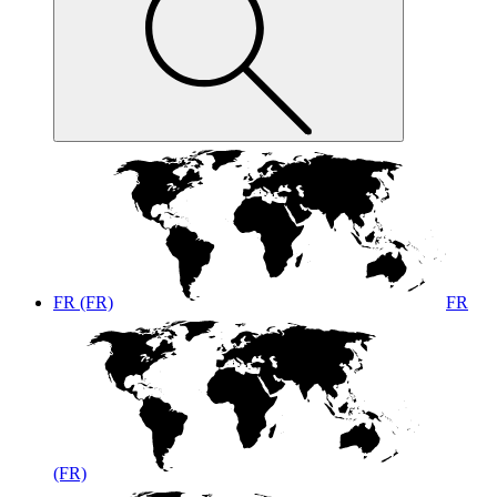
FR (FR)
FR
(FR)