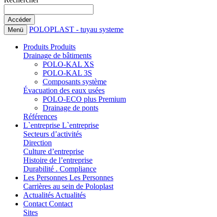
POLOPLAST - tuyau systeme
Menü
Produits
Produits
Drainage de bâtiments
POLO-KAL XS
POLO-KAL 3S
Composants système
Évacuation des eaux usées
POLO-ECO plus Premium
Drainage de ponts
Références
L`entreprise
L`entreprise
Secteurs d’activités
Direction
Culture d’entreprise
Histoire de l’entreprise
Durabilité . Compliance
Les Personnes
Les Personnes
Carrières au sein de Poloplast
Actualités
Actualités
Contact
Contact
Sites