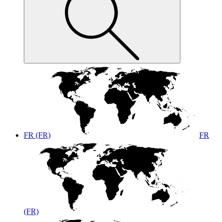
FR (FR)
FR
(FR)