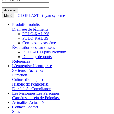
POLOPLAST - tuyau systeme
Menü
Produits
Produits
Drainage de bâtiments
POLO-KAL XS
POLO-KAL 3S
Composants système
Évacuation des eaux usées
POLO-ECO plus Premium
Drainage de ponts
Références
L`entreprise
L`entreprise
Secteurs d’activités
Direction
Culture d’entreprise
Histoire de l’entreprise
Durabilité . Compliance
Les Personnes
Les Personnes
Carrières au sein de Poloplast
Actualités
Actualités
Contact
Contact
Sites