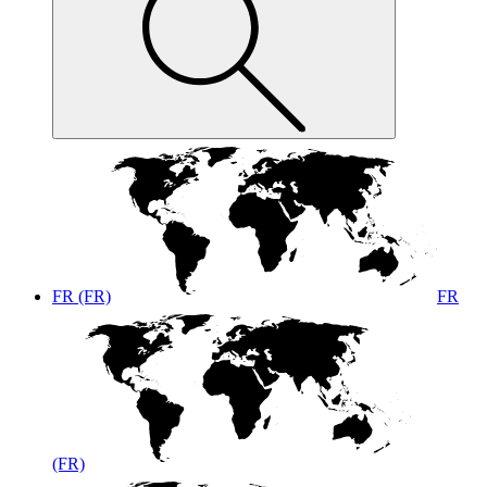
FR (FR)
FR
(FR)