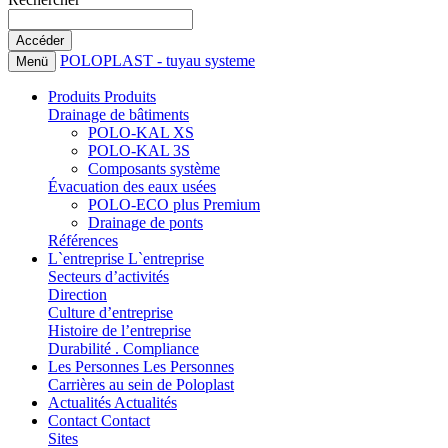
POLOPLAST - tuyau systeme
Menü
Produits
Produits
Drainage de bâtiments
POLO-KAL XS
POLO-KAL 3S
Composants système
Évacuation des eaux usées
POLO-ECO plus Premium
Drainage de ponts
Références
L`entreprise
L`entreprise
Secteurs d’activités
Direction
Culture d’entreprise
Histoire de l’entreprise
Durabilité . Compliance
Les Personnes
Les Personnes
Carrières au sein de Poloplast
Actualités
Actualités
Contact
Contact
Sites