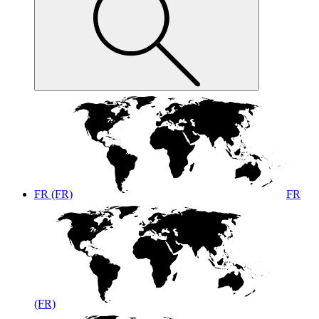
FR (FR)
FR
(FR)