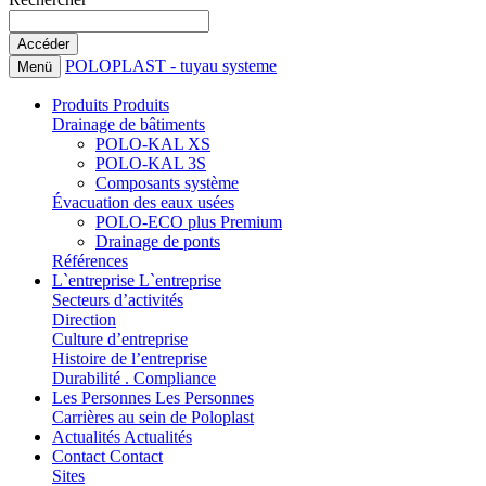
POLOPLAST - tuyau systeme
Menü
Produits
Produits
Drainage de bâtiments
POLO-KAL XS
POLO-KAL 3S
Composants système
Évacuation des eaux usées
POLO-ECO plus Premium
Drainage de ponts
Références
L`entreprise
L`entreprise
Secteurs d’activités
Direction
Culture d’entreprise
Histoire de l’entreprise
Durabilité . Compliance
Les Personnes
Les Personnes
Carrières au sein de Poloplast
Actualités
Actualités
Contact
Contact
Sites