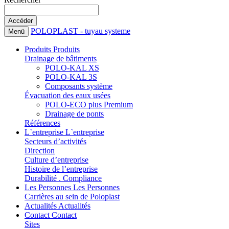
POLOPLAST - tuyau systeme
Menü
Produits
Produits
Drainage de bâtiments
POLO-KAL XS
POLO-KAL 3S
Composants système
Évacuation des eaux usées
POLO-ECO plus Premium
Drainage de ponts
Références
L`entreprise
L`entreprise
Secteurs d’activités
Direction
Culture d’entreprise
Histoire de l’entreprise
Durabilité . Compliance
Les Personnes
Les Personnes
Carrières au sein de Poloplast
Actualités
Actualités
Contact
Contact
Sites