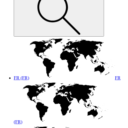
FR (FR)
FR
(FR)