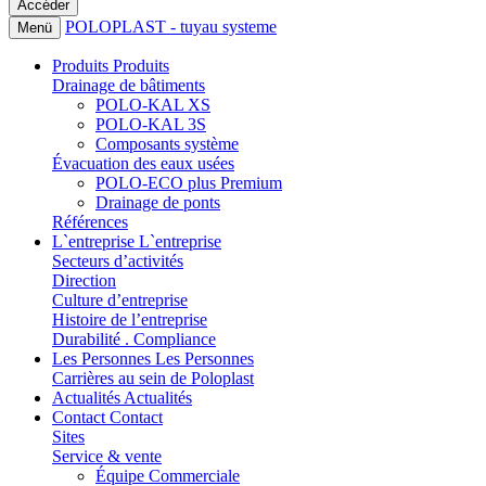
POLOPLAST - tuyau systeme
Menü
Produits
Produits
Drainage de bâtiments
POLO-KAL XS
POLO-KAL 3S
Composants système
Évacuation des eaux usées
POLO-ECO plus Premium
Drainage de ponts
Références
L`entreprise
L`entreprise
Secteurs d’activités
Direction
Culture d’entreprise
Histoire de l’entreprise
Durabilité . Compliance
Les Personnes
Les Personnes
Carrières au sein de Poloplast
Actualités
Actualités
Contact
Contact
Sites
Service & vente
Équipe Commerciale