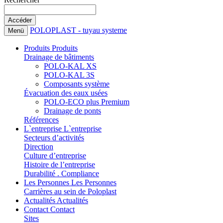
POLOPLAST - tuyau systeme
Menü
Produits
Produits
Drainage de bâtiments
POLO-KAL XS
POLO-KAL 3S
Composants système
Évacuation des eaux usées
POLO-ECO plus Premium
Drainage de ponts
Références
L`entreprise
L`entreprise
Secteurs d’activités
Direction
Culture d’entreprise
Histoire de l’entreprise
Durabilité . Compliance
Les Personnes
Les Personnes
Carrières au sein de Poloplast
Actualités
Actualités
Contact
Contact
Sites