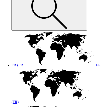
FR (FR)
FR
(FR)