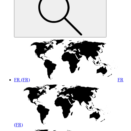
FR (FR)
FR
(FR)