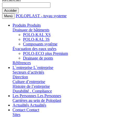
POLOPLAST - tuyau systeme
Menü
Produits
Produits
Drainage de bâtiments
POLO-KAL XS
POLO-KAL 3S
Composants système
Évacuation des eaux usées
POLO-ECO plus Premium
Drainage de ponts
Références
L`entreprise
L`entreprise
Secteurs d’activités
Direction
Culture d’entreprise
Histoire de l’entreprise
Durabilité . Compliance
Les Personnes
Les Personnes
Carrières au sein de Poloplast
Actualités
Actualités
Contact
Contact
Sites